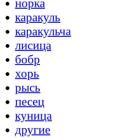
норка
каракуль
каракульча
лисица
бобр
хорь
рысь
песец
куница
другие