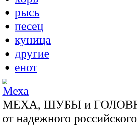
рысь
песец
куница
другие
енот
МЕХА, ШУБЫ и ГОЛОВНЫ
от надежного российского