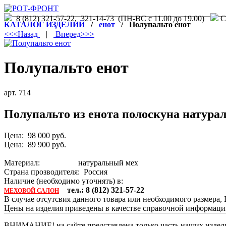
8 (812) 321-57-22, 321-14-73 (ПН-ВС с 11.00 до 19.00)
С.
КАТАЛОГ ИЗДЕЛИЙ
/
енот
/ Полупальто енот
<<<Назад
|
Вперед>>>
Полупальто енот
арт. 714
Полупальто из енота полоскуна натур
Цена: 98 000 руб.
Цена: 89 900 руб.
Материал: натуральный мех
Страна прозводителя: Россия
Наличие (необходимо уточнять) в:
тел.: 8 (812) 321-57-22
МЕХОВОЙ САЛОН
В случае отсутсвия данного товара или необходимого размера
Цены на изделия приведены в качестве справочной информац
ВНИМАНИЕ! на сайте представлена только часть наших издели