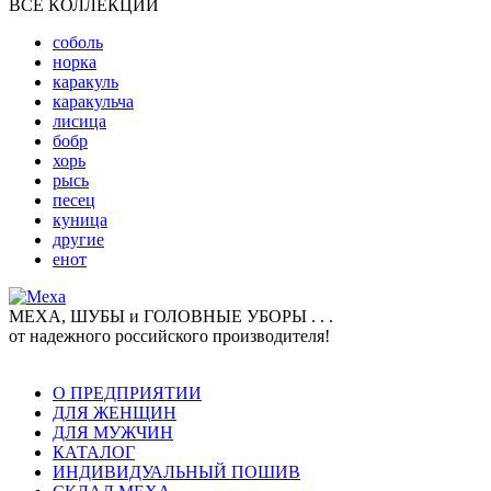
ВСЕ КОЛЛЕКЦИИ
соболь
норка
каракуль
каракульча
лисица
бобр
хорь
рысь
песец
куница
другие
енот
МЕХА, ШУБЫ и ГОЛОВНЫЕ УБОРЫ . . .
от надежного российского производителя!
О ПРЕДПРИЯТИИ
ДЛЯ ЖЕНЩИН
ДЛЯ МУЖЧИН
КАТАЛОГ
ИНДИВИДУАЛЬНЫЙ ПОШИВ