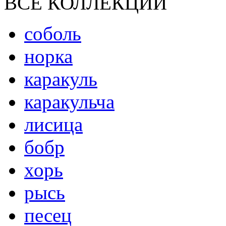
ВСЕ КОЛЛЕКЦИИ
соболь
норка
каракуль
каракульча
лисица
бобр
хорь
рысь
песец