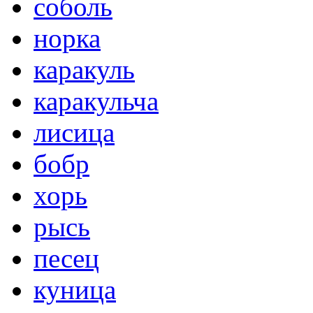
соболь
норка
каракуль
каракульча
лисица
бобр
хорь
рысь
песец
куница