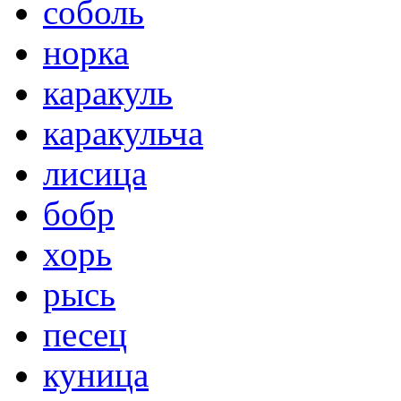
соболь
норка
каракуль
каракульча
лисица
бобр
хорь
рысь
песец
куница