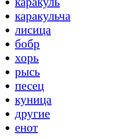
каракуль
каракульча
лисица
бобр
хорь
рысь
песец
куница
другие
енот