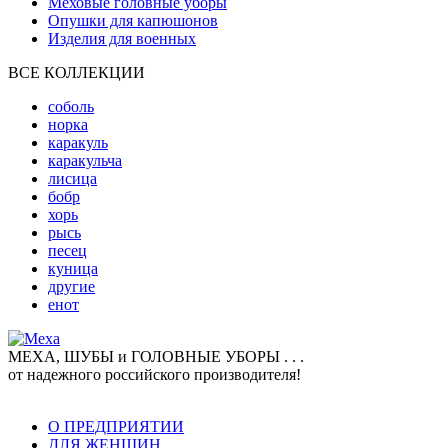
Меховые головные уборы
Опушки для капюшонов
Изделия для военных
ВСЕ КОЛЛЕКЦИИ
соболь
норка
каракуль
каракульча
лисица
бобр
хорь
рысь
песец
куница
другие
енот
МЕХА, ШУБЫ и ГОЛОВНЫЕ УБОРЫ . . .
от надежного российского производителя!
О ПРЕДПРИЯТИИ
ДЛЯ ЖЕНЩИН