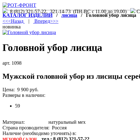
8 (812) 321-57-22, 321-14-73 (ПН-ВС с 11.00 до 19.00)
С.
КАТАЛОГ ИЗДЕЛИЙ
/
лисица
/ Головной убор лисица
<<<Назад
|
Вперед>>>
новинка
Головной убор лисица
арт. 1098
Мужской головной убор из лисицы сер
Цена: 9 900 руб.
Размеры в наличии:
59
Материал: натуральный мех
Страна прозводителя: Россия
Наличие (необходимо уточнять) в:
тел.: 8 (812) 321-57-22
МЕХОВОЙ САЛОН