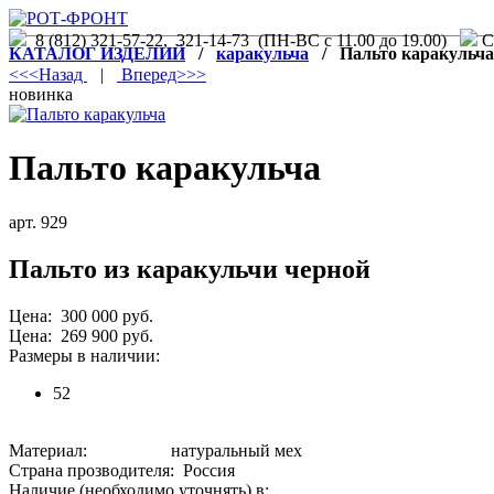
8 (812) 321-57-22, 321-14-73 (ПН-ВС с 11.00 до 19.00)
С.
КАТАЛОГ ИЗДЕЛИЙ
/
каракульча
/ Пальто каракульча
<<<Назад
|
Вперед>>>
новинка
Пальто каракульча
арт. 929
Пальто из каракульчи черной
Цена: 300 000 руб.
Цена: 269 900 руб.
Размеры в наличии:
52
Материал: натуральный мех
Страна прозводителя: Россия
Наличие (необходимо уточнять) в: