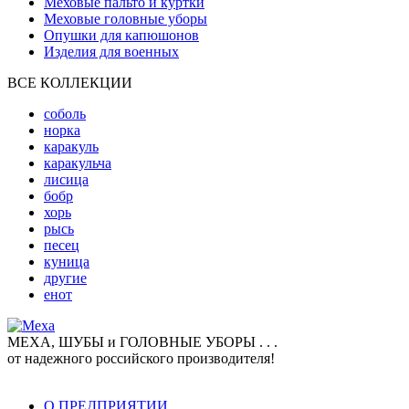
Меховые пальто и куртки
Меховые головные уборы
Опушки для капюшонов
Изделия для военных
ВСЕ КОЛЛЕКЦИИ
соболь
норка
каракуль
каракульча
лисица
бобр
хорь
рысь
песец
куница
другие
енот
МЕХА, ШУБЫ и ГОЛОВНЫЕ УБОРЫ . . .
от надежного российского производителя!
О ПРЕДПРИЯТИИ