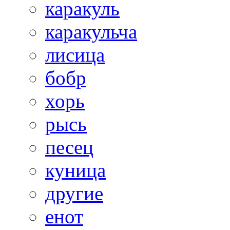
каракуль
каракульча
лисица
бобр
хорь
рысь
песец
куница
другие
енот