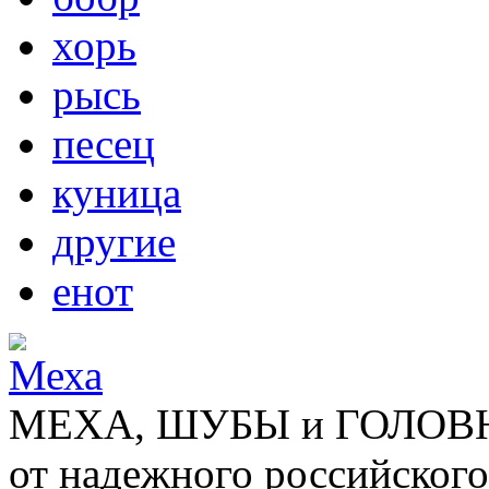
хорь
рысь
песец
куница
другие
енот
МЕХА, ШУБЫ и ГОЛОВНЫ
от надежного российского