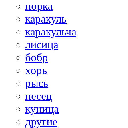
норка
каракуль
каракульча
лисица
бобр
хорь
рысь
песец
куница
другие