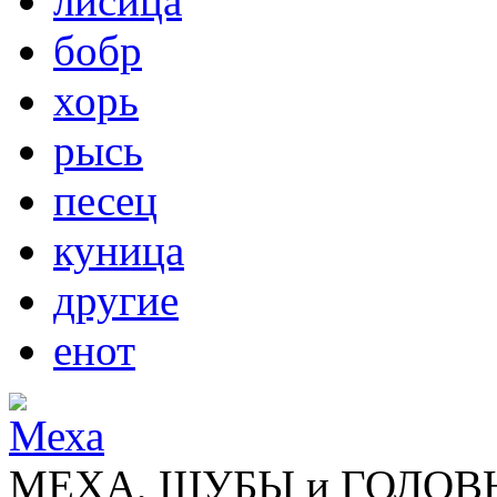
лисица
бобр
хорь
рысь
песец
куница
другие
енот
МЕХА, ШУБЫ и ГОЛОВНЫ