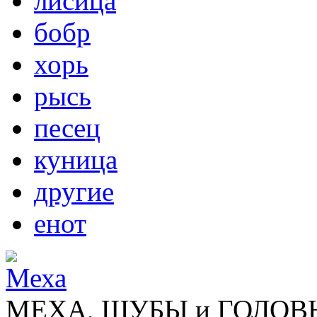
лисица
бобр
хорь
рысь
песец
куница
другие
енот
МЕХА, ШУБЫ и ГОЛОВНЫ