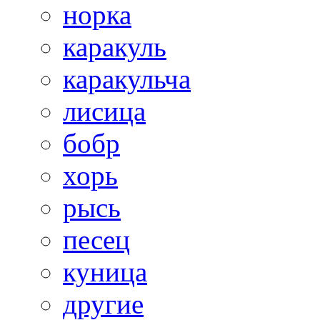
норка
каракуль
каракульча
лисица
бобр
хорь
рысь
песец
куница
другие