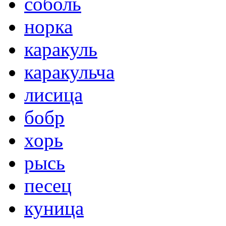
соболь
норка
каракуль
каракульча
лисица
бобр
хорь
рысь
песец
куница