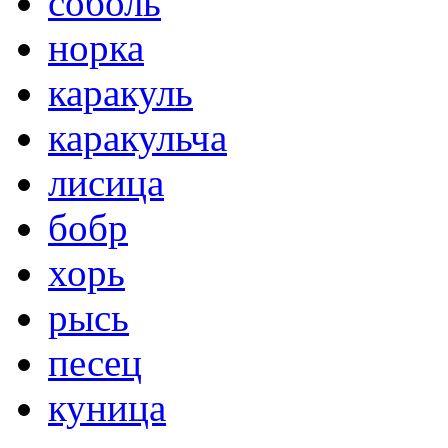
соболь
норка
каракуль
каракульча
лисица
бобр
хорь
рысь
песец
куница