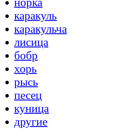
норка
каракуль
каракульча
лисица
бобр
хорь
рысь
песец
куница
другие