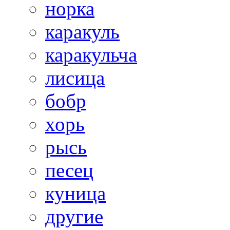
норка
каракуль
каракульча
лисица
бобр
хорь
рысь
песец
куница
другие