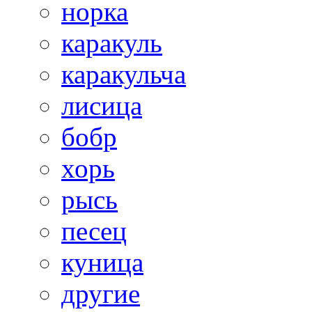
норка
каракуль
каракульча
лисица
бобр
хорь
рысь
песец
куница
другие