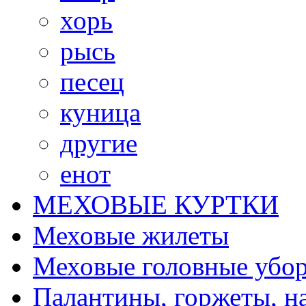
хорь
рысь
песец
куница
другие
енот
МЕХОВЫЕ КУРТКИ
Меховые жилеты
Меховые головные убо
Палантины, горжеты, н