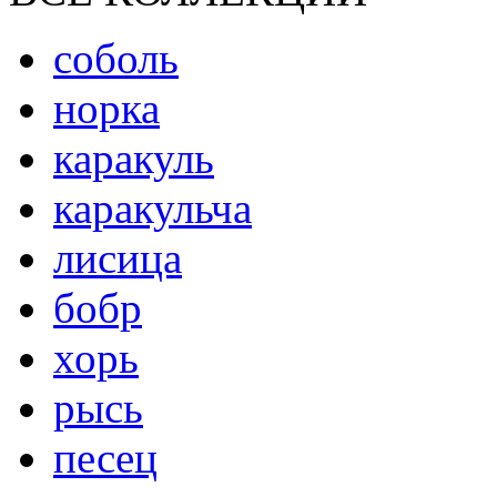
соболь
норка
каракуль
каракульча
лисица
бобр
хорь
рысь
песец