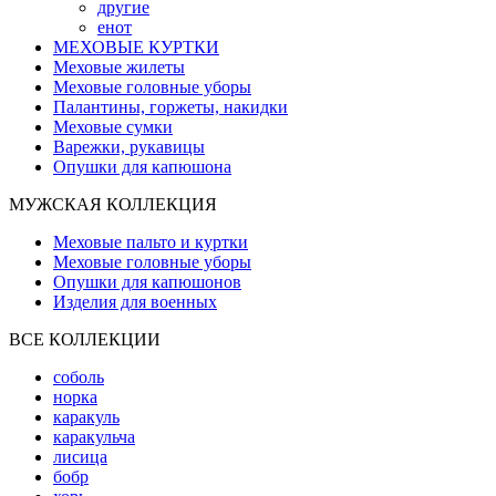
другие
енот
МЕХОВЫЕ КУРТКИ
Меховые жилеты
Меховые головные уборы
Палантины, горжеты, накидки
Меховые сумки
Варежки, рукавицы
Опушки для капюшона
МУЖСКАЯ КОЛЛЕКЦИЯ
Меховые пальто и куртки
Меховые головные уборы
Опушки для капюшонов
Изделия для военных
ВСЕ КОЛЛЕКЦИИ
соболь
норка
каракуль
каракульча
лисица
бобр