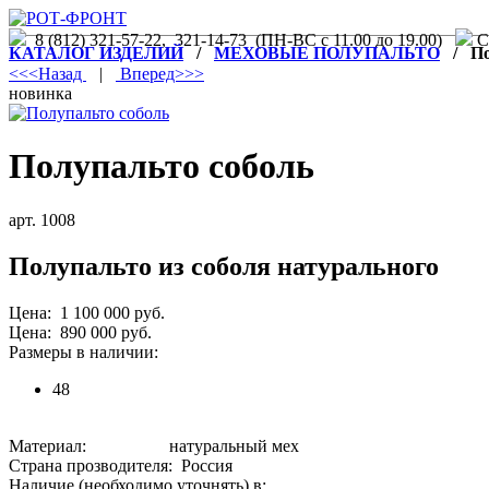
8 (812) 321-57-22, 321-14-73 (ПН-ВС с 11.00 до 19.00)
С.
КАТАЛОГ ИЗДЕЛИЙ
/
МЕХОВЫЕ ПОЛУПАЛЬТО
/ Пол
<<<Назад
|
Вперед>>>
новинка
Полупальто соболь
арт. 1008
Полупальто из соболя натурального
Цена: 1 100 000 руб.
Цена: 890 000 руб.
Размеры в наличии:
48
Материал: натуральный мех
Страна прозводителя: Россия
Наличие (необходимо уточнять) в: