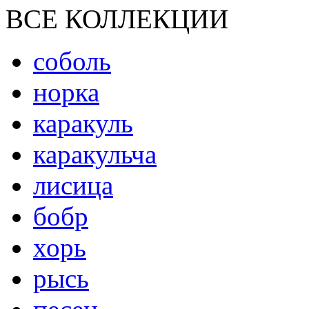
ВСЕ КОЛЛЕКЦИИ
соболь
норка
каракуль
каракульча
лисица
бобр
хорь
рысь