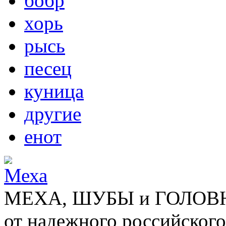
бобр
хорь
рысь
песец
куница
другие
енот
МЕХА, ШУБЫ и ГОЛОВНЫ
от надежного российского