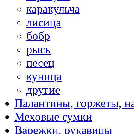
каракульча
лисица
бобр
рысь
песец
куница
другие
Палантины, горжеты, н
Меховые сумки
Варежки, рукавицы