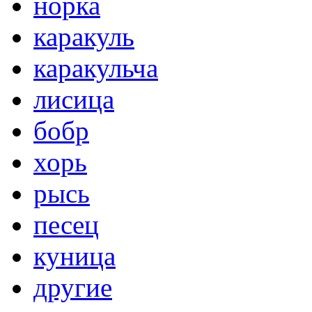
норка
каракуль
каракульча
лисица
бобр
хорь
рысь
песец
куница
другие