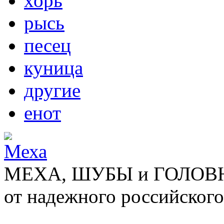
хорь
рысь
песец
куница
другие
енот
МЕХА, ШУБЫ и ГОЛОВНЫ
от надежного российского