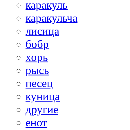
каракуль
каракульча
лисица
бобр
хорь
рысь
песец
куница
другие
енот