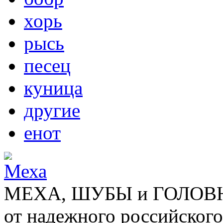
хорь
рысь
песец
куница
другие
енот
МЕХА, ШУБЫ и ГОЛОВНЫ
от надежного российского