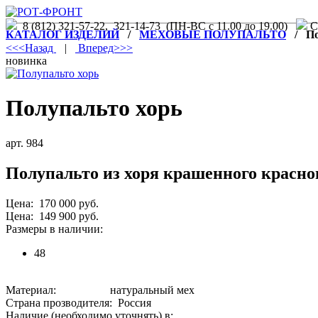
8 (812) 321-57-22, 321-14-73 (ПН-ВС с 11.00 до 19.00)
С.
КАТАЛОГ ИЗДЕЛИЙ
/
МЕХОВЫЕ ПОЛУПАЛЬТО
/ Пол
<<<Назад
|
Вперед>>>
новинка
Полупальто хорь
арт. 984
Полупальто из хоря крашенного красно
Цена: 170 000 руб.
Цена: 149 900 руб.
Размеры в наличии:
48
Материал: натуральный мех
Страна прозводителя: Россия
Наличие (необходимо уточнять) в: