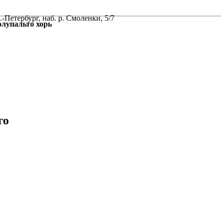
-Петербург, наб. р. Смоленки, 5/7
упальто хорь
го