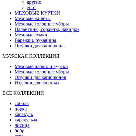
другие
енот
МЕХОВЫЕ КУРТКИ
Меховые жилеты
Меховые головные уборы
Палантины, горжеты, накидки
Меховые сумки
Варежки, рукавицы
Опушки для капюшона
МУЖСКАЯ КОЛЛЕКЦИЯ
Меховые пальто и куртки
Меховые головные уборы
Опушки для капюшонов
Изделия для военных
ВСЕ КОЛЛЕКЦИИ
соболь
норка
каракуль
каракульча
лисица
бобр