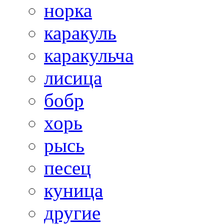
норка
каракуль
каракульча
лисица
бобр
хорь
рысь
песец
куница
другие