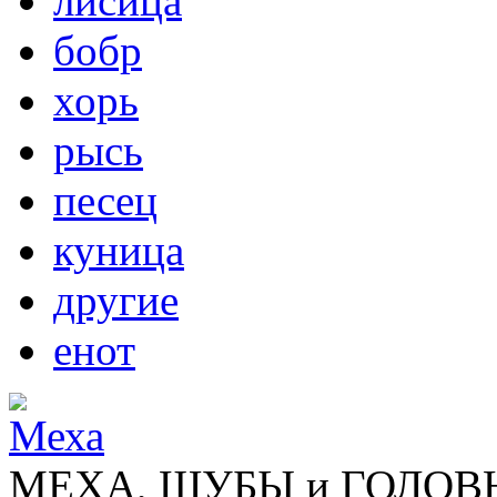
лисица
бобр
хорь
рысь
песец
куница
другие
енот
МЕХА, ШУБЫ и ГОЛОВНЫ