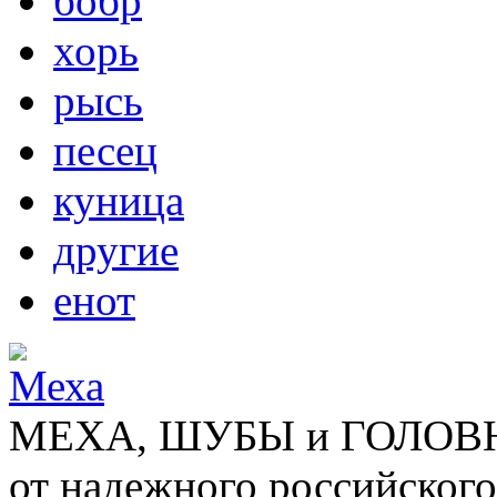
бобр
хорь
рысь
песец
куница
другие
енот
МЕХА, ШУБЫ и ГОЛОВНЫ
от надежного российского