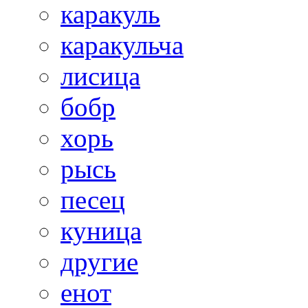
каракуль
каракульча
лисица
бобр
хорь
рысь
песец
куница
другие
енот