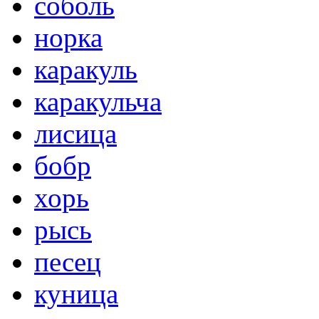
соболь
норка
каракуль
каракульча
лисица
бобр
хорь
рысь
песец
куница