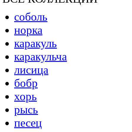
соболь
норка
каракуль
каракульча
лисица
бобр
хорь
рысь
песец