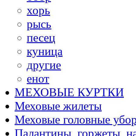
хорь
рысь
песец
куница
другие
енот
МЕХОВЫЕ КУРТКИ
Меховые жилеты
Меховые головные убо
Палантины, горжеты, н