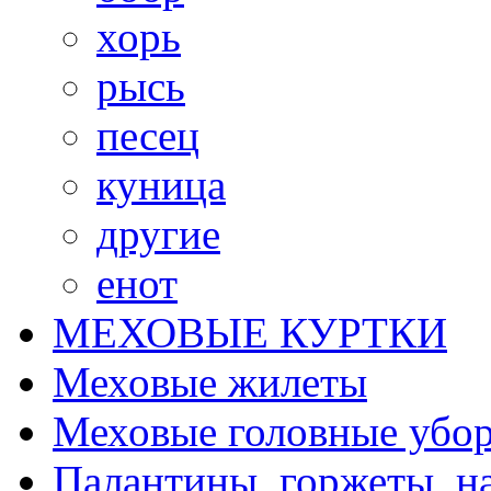
хорь
рысь
песец
куница
другие
енот
МЕХОВЫЕ КУРТКИ
Меховые жилеты
Меховые головные убо
Палантины, горжеты, н