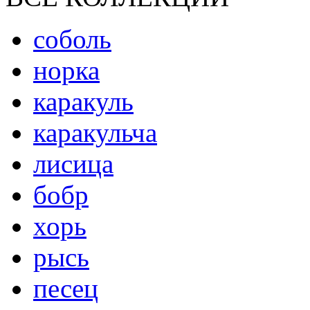
соболь
норка
каракуль
каракульча
лисица
бобр
хорь
рысь
песец