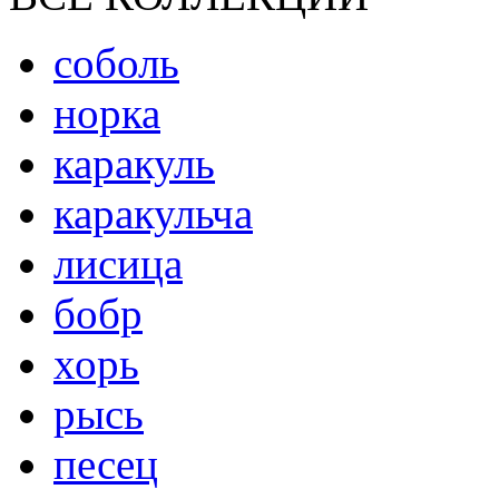
соболь
норка
каракуль
каракульча
лисица
бобр
хорь
рысь
песец