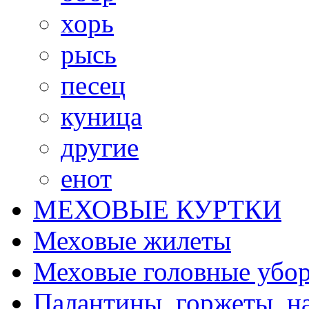
хорь
рысь
песец
куница
другие
енот
МЕХОВЫЕ КУРТКИ
Меховые жилеты
Меховые головные убо
Палантины, горжеты, н