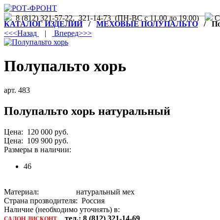
8 (812) 321-57-22, 321-14-73 (ПН-ВС с 11.00 до 19.00)
С.
КАТАЛОГ ИЗДЕЛИЙ
/
МЕХОВЫЕ ПОЛУПАЛЬТО
/ Пол
<<<Назад
|
Вперед>>>
Полупальто хорь
арт. 483
Полупальто хорь натуральный
Цена: 120 000 руб.
Цена: 109 900 руб.
Размеры в наличии:
46
Материал: натуральный мех
Страна прозводителя: Россия
Наличие (необходимо уточнять) в:
тел.: 8 (812) 321-14-69
САЛОН ДИСКОНТ