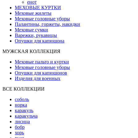
енот
МЕХОВЫЕ КУРТКИ
Меховые жилеты
Меховые головные уборы
Палантины, горжеты, накидки
Меховые сумки
Варежки, рукавицы
Опушки для капюшона
МУЖСКАЯ КОЛЛЕКЦИЯ
Меховые пальто и куртки
Меховые головные уборы
Опушки для капюшонов
Изделия для военных
ВСЕ КОЛЛЕКЦИИ
соболь
норка
каракуль
каракульча
лисица
бобр
хорь