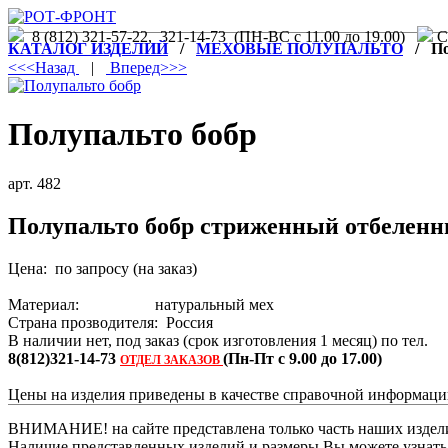
8 (812) 321-57-22, 321-14-73 (ПН-ВС с 11.00 до 19.00)
С.
КАТАЛОГ ИЗДЕЛИЙ
/
МЕХОВЫЕ ПОЛУПАЛЬТО
/ Пол
<<<Назад
|
Вперед>>>
Полупальто бобр
арт. 482
Полупальто бобр стриженный отбелен
Цена: по запросу (на заказ)
Материал: натуральный мех
Страна прозводителя: Россия
В наличии нет, под заказ (срок изготовления 1 месяц) по тел.
8(812)321-14-73
(Пн-Пт с 9.00 до 17.00)
ОТДЕЛ ЗАКАЗОВ
Цены на изделия приведены в качестве справочной информац
ВНИМАНИЕ! на сайте представлена только часть наших издели
Наличие представленных изделий и размеры Вы можете узнать п