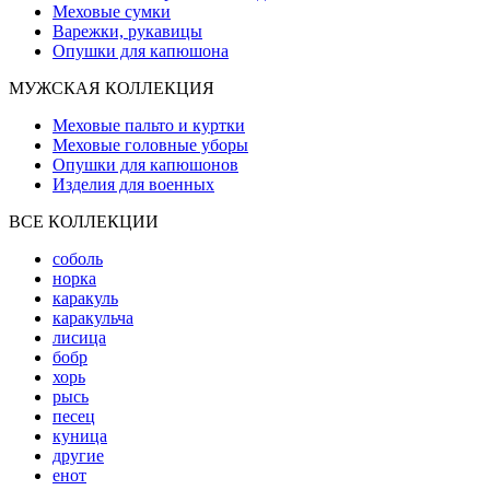
Меховые сумки
Варежки, рукавицы
Опушки для капюшона
МУЖСКАЯ КОЛЛЕКЦИЯ
Меховые пальто и куртки
Меховые головные уборы
Опушки для капюшонов
Изделия для военных
ВСЕ КОЛЛЕКЦИИ
соболь
норка
каракуль
каракульча
лисица
бобр
хорь
рысь
песец
куница
другие
енот