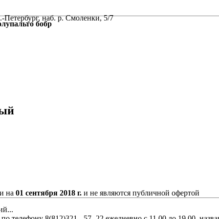
-Петербург, наб. р. Смоленки, 5/7
упальто бобр
ный
ии на
01 сентября 2018 г.
и не являются публичной офертой
й...
о телефону 8(812)321 - 57 -22 ежедневно с 11.00 до 19.00, наз