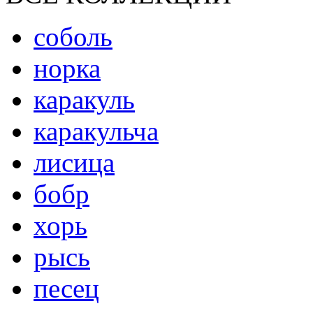
соболь
норка
каракуль
каракульча
лисица
бобр
хорь
рысь
песец