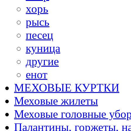
хорь
рысь
песец
куница
другие
енот
МЕХОВЫЕ КУРТКИ
Меховые жилеты
Меховые головные убо
Палантины, горжеты, н