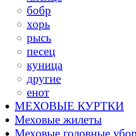
бобр
хорь
рысь
песец
куница
другие
енот
МЕХОВЫЕ КУРТКИ
Меховые жилеты
Меховые головные убо