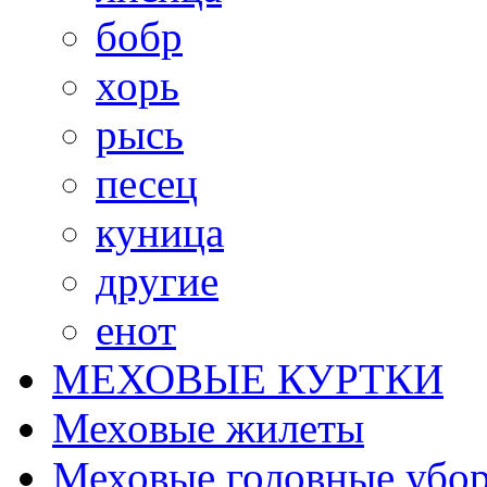
бобр
хорь
рысь
песец
куница
другие
енот
МЕХОВЫЕ КУРТКИ
Меховые жилеты
Меховые головные убо