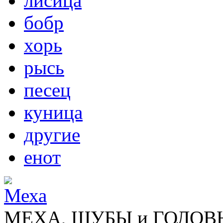
лисица
бобр
хорь
рысь
песец
куница
другие
енот
МЕХА, ШУБЫ и ГОЛОВНЫ