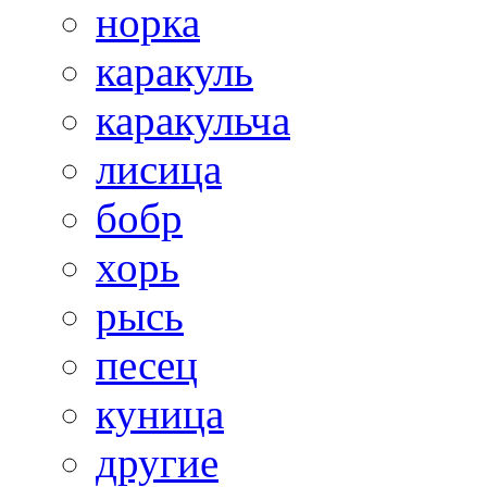
норка
каракуль
каракульча
лисица
бобр
хорь
рысь
песец
куница
другие