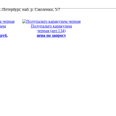
-Петербург, наб. р. Смоленки, 5/7
ьча
Полупальто каракульча
черная (арт.134)
 руб.
цена по запросу