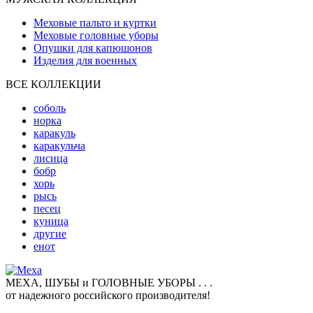
Меховые пальто и куртки
Меховые головные уборы
Опушки для капюшонов
Изделия для военных
ВСЕ КОЛЛЕКЦИИ
соболь
норка
каракуль
каракульча
лисица
бобр
хорь
рысь
песец
куница
другие
енот
МЕХА, ШУБЫ и ГОЛОВНЫЕ УБОРЫ . . .
от надежного российского производителя!