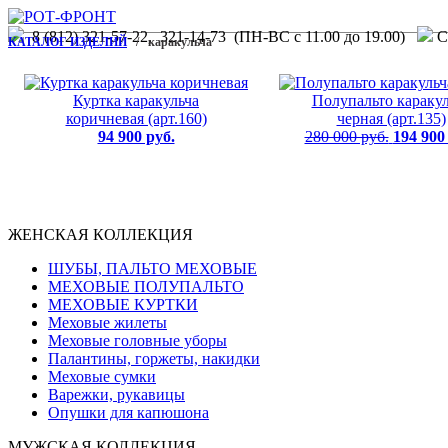
8 (812) 321-57-22, 321-14-73 (ПН-ВС с 11.00 до 19.00)
С.
КАТАЛОГ ИЗДЕЛИЙ
/ каракульча
Куртка каракульча
Полупальто каракул
коричневая (арт.160)
черная (арт.135)
94 900 руб.
280 000 руб.
194 900
ЖЕНСКАЯ КОЛЛЕКЦИЯ
ШУБЫ, ПАЛЬТО МЕХОВЫЕ
МЕХОВЫЕ ПОЛУПАЛЬТО
МЕХОВЫЕ КУРТКИ
Меховые жилеты
Меховые головные уборы
Палантины, горжеты, накидки
Меховые сумки
Варежки, рукавицы
Опушки для капюшона
МУЖСКАЯ КОЛЛЕКЦИЯ