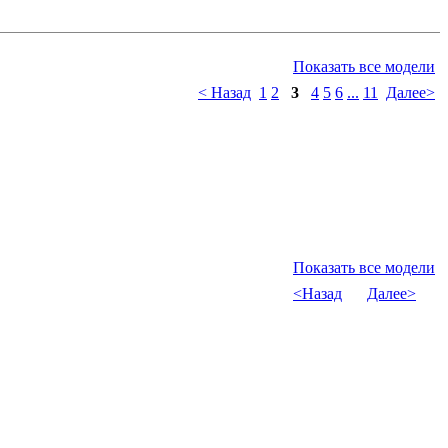
Показать все модели
< Назад
1
2
3
4
5
6
...
11
Далее>
Показать все модели
<Назад
Далее>