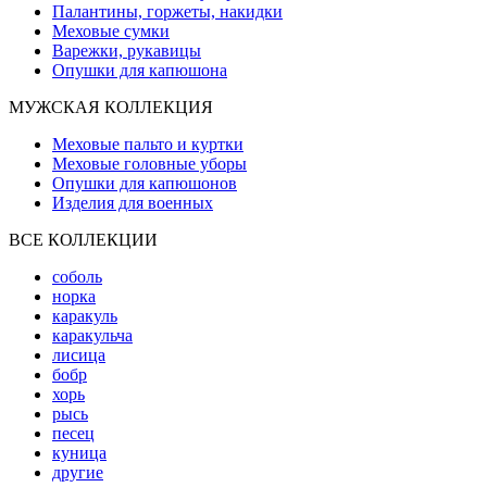
Палантины, горжеты, накидки
Меховые сумки
Варежки, рукавицы
Опушки для капюшона
МУЖСКАЯ КОЛЛЕКЦИЯ
Меховые пальто и куртки
Меховые головные уборы
Опушки для капюшонов
Изделия для военных
ВСЕ КОЛЛЕКЦИИ
соболь
норка
каракуль
каракульча
лисица
бобр
хорь
рысь
песец
куница
другие