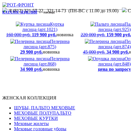
8 (812) 321-57-22, 321-14-73 (ПН-ВС с 11.00 до 19.00)
С.
КАТАЛОГ ИЗДЕЛИЙ
/ лисица
Куртка
Па
лисица (арт.1021)
лисица (арт.925)
160 000 руб.
119 900 руб.
новинка
220 000 руб.
159 900 руб
Пелерина
Пе
лисица (арт.875)
лисица (арт.874)
29 900 руб.
новинка
45 000 руб.
34 900 руб.
Пелерина
Оп
лисица (арт.868)
лисица (арт.848)
34 900 руб.
новинка
цена по запросу
ЖЕНСКАЯ КОЛЛЕКЦИЯ
ШУБЫ, ПАЛЬТО МЕХОВЫЕ
МЕХОВЫЕ ПОЛУПАЛЬТО
МЕХОВЫЕ КУРТКИ
Меховые жилеты
Меховые головные уборы