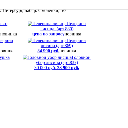
-Петербург, наб. р. Смоленки, 5/7
льто
Пелерина
лисица (арт.880)
.
новинка
цена по запросу
новинка
лерина
Пелерина
лисица (арт.869)
новинка
34 900 руб.
новинка
ушка
Головной
убор лисица (арт.837)
30 000 руб.
28 900 руб.