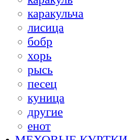
каракульча
лисица
бобр
хорь
рысь
песец
куница
другие
енот
МЕХОВЫЕ КУРТКИ