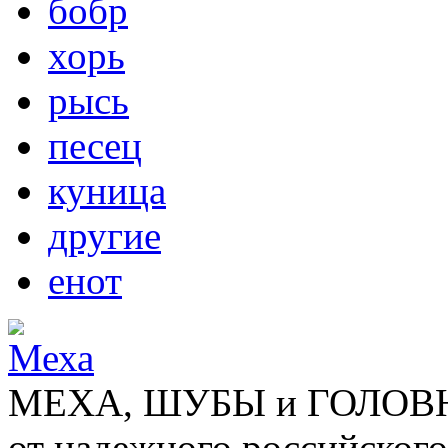
бобр
хорь
рысь
песец
куница
другие
енот
МЕХА, ШУБЫ и ГОЛОВНЫ
от надежного российского