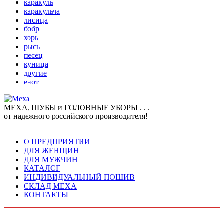
каракуль
каракульча
лисица
бобр
хорь
рысь
песец
куница
другие
енот
МЕХА, ШУБЫ и ГОЛОВНЫЕ УБОРЫ . . .
от надежного российского производителя!
О ПРЕДПРИЯТИИ
ДЛЯ ЖЕНЩИН
ДЛЯ МУЖЧИН
КАТАЛОГ
ИНДИВИДУАЛЬНЫЙ ПОШИВ
СКЛАД МЕХА
КОНТАКТЫ