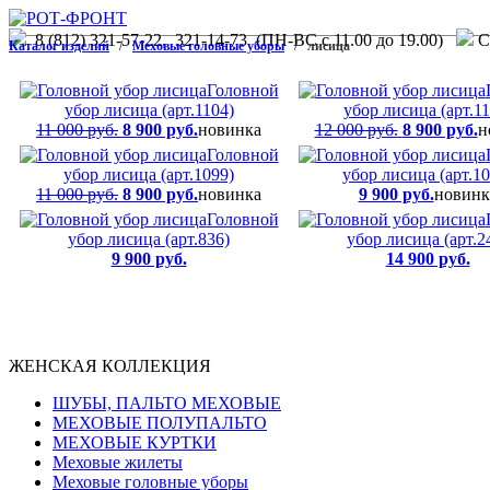
8 (812) 321-57-22, 321-14-73 (ПН-ВС с 11.00 до 19.00)
С.
Каталог изделий
/
Меховые головные уборы
/ лисица
Головной
убор лисица (арт.1104)
убор лисица (арт.11
11 000 руб.
8 900 руб.
новинка
12 000 руб.
8 900 руб.
н
Головной
убор лисица (арт.1099)
убор лисица (арт.10
11 000 руб.
8 900 руб.
новинка
9 900 руб.
новинк
Головной
убор лисица (арт.836)
убор лисица (арт.2
9 900 руб.
14 900 руб.
ЖЕНСКАЯ КОЛЛЕКЦИЯ
ШУБЫ, ПАЛЬТО МЕХОВЫЕ
МЕХОВЫЕ ПОЛУПАЛЬТО
МЕХОВЫЕ КУРТКИ
Меховые жилеты
Меховые головные уборы