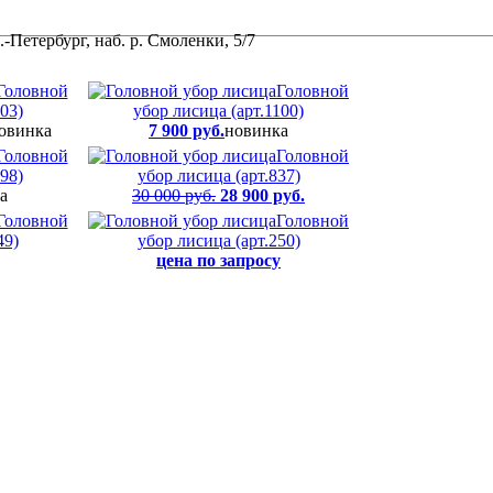
-Петербург, наб. р. Смоленки, 5/7
Головной
Головной
03)
убор лисица (арт.1100)
овинка
7 900 руб.
новинка
Головной
Головной
98)
убор лисица (арт.837)
а
30 000 руб.
28 900 руб.
Головной
Головной
49)
убор лисица (арт.250)
цена по запросу