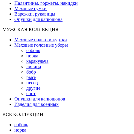
Палантины, горжеты, накидки
Меховые сумки
Варежки, рукавицы
Опушки для капюшона
МУЖСКАЯ КОЛЛЕКЦИЯ
Меховые пальто и куртки
Меховые головные уборы
соболь
норка
каракульча
лисица
бобр
рысь
песец
другие
енот
Опушки для капюшонов
Изделия для военных
ВСЕ КОЛЛЕКЦИИ
соболь
норка