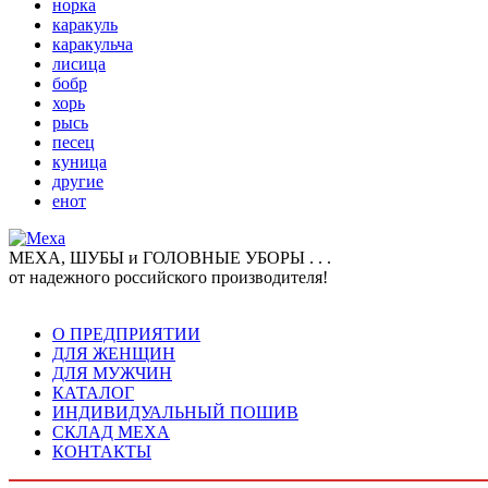
норка
каракуль
каракульча
лисица
бобр
хорь
рысь
песец
куница
другие
енот
МЕХА, ШУБЫ и ГОЛОВНЫЕ УБОРЫ . . .
от надежного российского производителя!
О ПРЕДПРИЯТИИ
ДЛЯ ЖЕНЩИН
ДЛЯ МУЖЧИН
КАТАЛОГ
ИНДИВИДУАЛЬНЫЙ ПОШИВ
СКЛАД МЕХА
КОНТАКТЫ