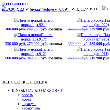
8 (812) 321-57-22, 321-14-73 (ПН-ВС с 11.00 до 19.00)
С.
Каталог изделий
/
ШУБЫ, ПАЛЬТО МЕХОВЫЕ
/ норка
Пальто
Пал
норка (арт.921)
норка (арт.920)
380 000 руб.
289 900 руб.
новинка
360 000 руб.
339 900 руб
Пальто
Пал
норка (арт.917)
норка (арт.916)
350 000 руб.
279 900 руб.
новинка
350 000 руб.
289 900 руб
Пальто
Пал
норка (арт.912)
норка (арт.911)
500 000 руб.
349 900 руб.
новинка
260 000 руб.
219 900 руб
ЖЕНСКАЯ КОЛЛЕКЦИЯ
ШУБЫ, ПАЛЬТО МЕХОВЫЕ
соболь
норка
каракуль
каракульча