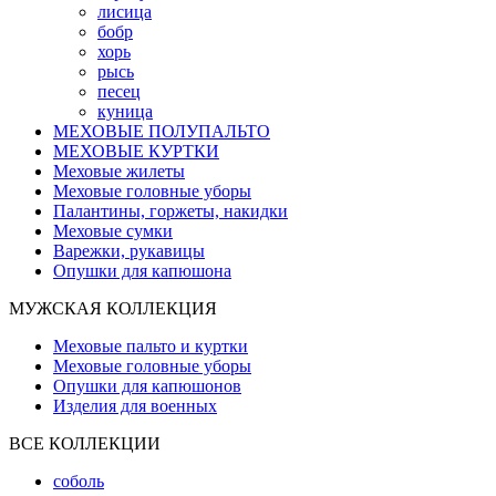
лисица
бобр
хорь
рысь
песец
куница
МЕХОВЫЕ ПОЛУПАЛЬТО
МЕХОВЫЕ КУРТКИ
Меховые жилеты
Меховые головные уборы
Палантины, горжеты, накидки
Меховые сумки
Варежки, рукавицы
Опушки для капюшона
МУЖСКАЯ КОЛЛЕКЦИЯ
Меховые пальто и куртки
Меховые головные уборы
Опушки для капюшонов
Изделия для военных
ВСЕ КОЛЛЕКЦИИ
соболь