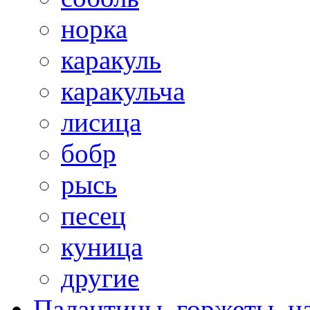
норка
каракуль
каракульча
лисица
бобр
рысь
песец
куница
другие
Палантины, горжеты, н