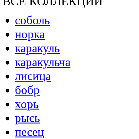
ВСЕ КОЛЛЕКЦИИ
соболь
норка
каракуль
каракульча
лисица
бобр
хорь
рысь
песец