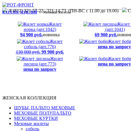
8 (812) 321-57-22, 321-14-73 (ПН-ВС с 11.00 до 19.00)
С.
КАТАЛОГ ИЗДЕЛИЙ
/ Меховые жилеты
Жилет
Жилет 
норка (арт.1042)
(арт.1041)
94 900 руб.
новинка
69 900 руб.
новин
Жилет
Жилет бобр 
соболь (арт.776)
цена по запросу
130 000 руб.
99 900 руб.
Жилет
Жилет бобр 
лисица (арт.773)
цена по запросу
цена по запросу
ЖЕНСКАЯ КОЛЛЕКЦИЯ
ШУБЫ, ПАЛЬТО МЕХОВЫЕ
МЕХОВЫЕ ПОЛУПАЛЬТО
МЕХОВЫЕ КУРТКИ
Меховые жилеты
соболь