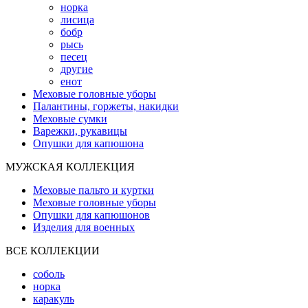
норка
лисица
бобр
рысь
песец
другие
енот
Меховые головные уборы
Палантины, горжеты, накидки
Меховые сумки
Варежки, рукавицы
Опушки для капюшона
МУЖСКАЯ КОЛЛЕКЦИЯ
Меховые пальто и куртки
Меховые головные уборы
Опушки для капюшонов
Изделия для военных
ВСЕ КОЛЛЕКЦИИ
соболь
норка
каракуль