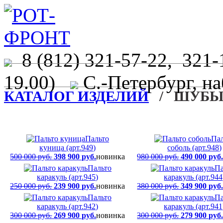
8 (812) 321-57-22, 321-
19.00)
С.-Петербург, на
КАТАЛОГ ИЗДЕЛИЙ
/ ШУБЫ,
Пальто
Пал
куница (арт.949)
соболь (арт.948)
500 000 руб.
398 900 руб.
новинка
980 000 руб.
490 000 руб
Пальто
Па
каракуль (арт.945)
каракуль (арт.944
250 000 руб.
239 900 руб.
новинка
380 000 руб.
349 900 руб
Пальто
Па
каракуль (арт.942)
каракуль (арт.941
300 000 руб.
269 900 руб.
новинка
300 000 руб.
279 900 руб