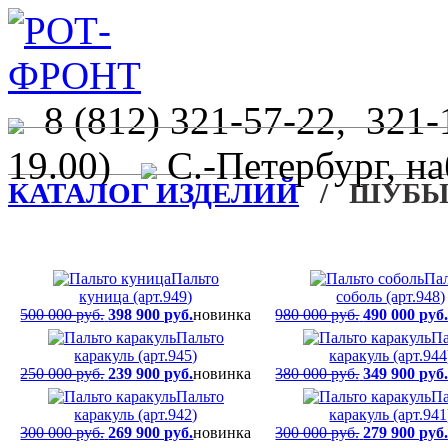
8 (812) 321-57-22, 321-
19.00)
С.-Петербург, на
КАТАЛОГ ИЗДЕЛИЙ
/ ШУБЫ,
Пальто
Пал
куница (арт.949)
соболь (арт.948)
500 000 руб.
398 900 руб.
новинка
980 000 руб.
490 000 руб
Пальто
Па
каракуль (арт.945)
каракуль (арт.944
250 000 руб.
239 900 руб.
новинка
380 000 руб.
349 900 руб
Пальто
Па
каракуль (арт.942)
каракуль (арт.941
300 000 руб.
269 900 руб.
новинка
300 000 руб.
279 900 руб