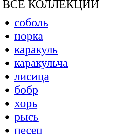
ВСЕ КОЛЛЕКЦИИ
соболь
норка
каракуль
каракульча
лисица
бобр
хорь
рысь
песец