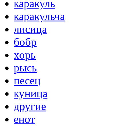
каракуль
каракульча
лисица
бобр
хорь
рысь
песец
куница
другие
енот